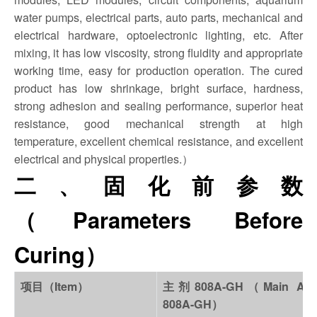
water pumps, electrical parts, auto parts, mechanical and
electrical hardware, optoelectronic lighting, etc. After
mixing, it has low viscosity, strong fluidity and appropriate
working time, easy for production operation. The cured
product has low shrinkage, bright surface, hardness,
strong adhesion and sealing performance, superior heat
resistance, good mechanical strength at high
temperature, excellent chemical resistance, and excellent
electrical and physical properties.）
二、固化前参数
（Parameters Before
Curing）
项目（Item）
主剂808A-GH（Main Age
808A-GH）