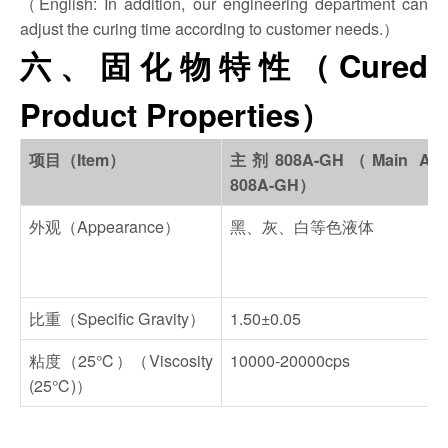
（English: In addition, our engineering department can
adjust the curing time according to customer needs.）
六、固化物特性（Cured
Product Properties）
项目（Item）
主剂808A-GH（Main Age
808A-GH）
外观（Appearance）
黑、灰、白等色液体
比重（Specific Gravity）
1.50±0.05
粘度（25℃）（Viscosity
10000-20000cps
(25℃)）