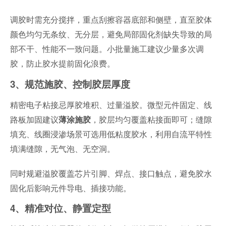
调胶时需充分搅拌，重点刮擦容器底部和侧壁，直至胶体
颜色均匀无条纹、无分层，避免局部固化剂缺失导致的局
部不干、性能不一致问题。小批量施工建议少量多次调
胶，防止胶水提前固化浪费。
3、规范施胶、控制胶层厚度
精密电子粘接忌厚胶堆积、过量溢胶。微型元件固定、线
路板加固建议
，胶层均匀覆盖粘接面即可；缝隙
薄涂施胶
填充、线圈浸渗场景可选用低粘度胶水，利用自流平特性
填满缝隙，无气泡、无空洞。
同时规避溢胶覆盖芯片引脚、焊点、接口触点，避免胶水
固化后影响元件导电、插接功能。
4、精准对位、静置定型