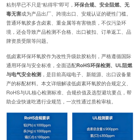
粘剂早已不只是“粘得牢”即可，
环保合规、安全阻燃、无
成为产品出厂、跨境出口、安规认证的硬性门槛。
毒无害
普通环氧胶多含卤素、重金属等有害物质，不仅污染环
境，还会导致产品检测不合格、出口被扣、订单返工、品
牌资质受限等问题。
低卤素环保环氧胶作为改性升级款胶粘剂，严格遵循国际
通用环保与安全标准，全面适配
RoHS环保检测、UL阻燃
，是目前高端电子、新能源、出口设备量
与电气安全检测
产的标配材料。本文详细解读低卤素环氧胶的合规定义、
RoHS与UL核心检测标准、合规价值及选型避坑要点，帮
助企业快速吃透行业规范，一次性通过质检审核。