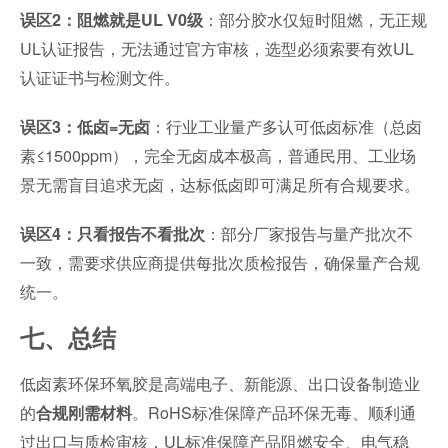
：部分胶水仅短时阻燃，无正规
误区2：阻燃就是UL V0级
UL认证报告，无法通过官方审核，选型必须索要有效UL
认证证书与检测文件。
：行业工业量产多认可低卤标准（总卤
误区3：低卤=无卤
素≤1500ppm），完全无卤成本极高，普通民用、工业场
景无需盲目追求无卤，达标低卤即可满足所有合规要求。
：部分厂家报告与量产批次不
误区4：只看报告不看批次
一致，需要求供应商提供每批次质检报告，确保量产合规
统一。
七、总结
低卤素环保环氧胶是高端电子、新能源、出口设备制造业
的
。RoHS标准保障产品环保无毒、顺利通
合规刚需材料
过出口与质检审核，UL标准保障产品阻燃安全、电气稳