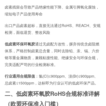
卤素残留会导致产品绝缘性能下降、金属引脚氧化腐蚀，
缩短电子产品使用寿命
出口产品卤素超标，直接无法通过RoHS、REACH、安规
检测，面临退货、整改风险
通过无卤配方改性，摒弃传统含卤阻燃
低卤素环保环氧胶
体系，严格控制卤素总含量，同时去除铅、汞、镉、六价
铬等重金属物质，兼顾粘接性能、绝缘安全与环保合规，
完美适配严苛的行业检测标准。
：氯(Cl)≤900ppm、溴(Br)≤900ppm、
行业通用合规限值
总卤素≤1500ppm，达标即为行业认可的低卤环保产品。
二、低卤素环氧胶RoHS合规标准详解
（欧盟环保准入门槛）