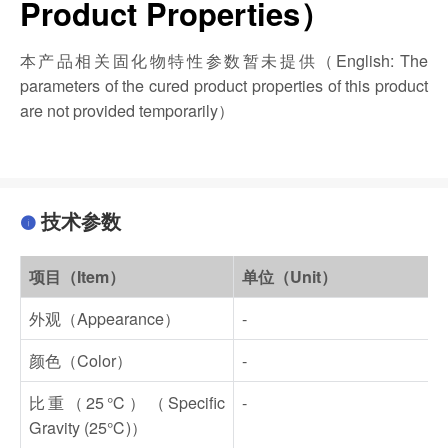
Product Properties）
本产品相关固化物特性参数暂未提供（English: The
parameters of the cured product properties of this product
are not provided temporarily）
技术参数
项目（Item）
单位（Unit）
外观（Appearance）
-
颜色（Color）
-
比重（25℃）（Specific
-
Gravity (25℃)）